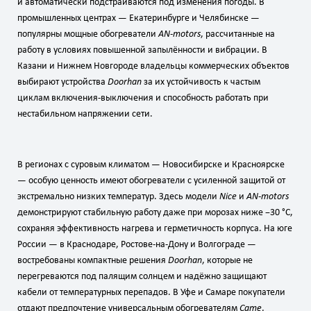
и автоматически подстраиваются под изменения погоды. В
промышленных центрах — Екатеринбурге и Челябинске —
популярны мощные обогреватели
AN‑motors
, рассчитанные на
работу в условиях повышенной запылённости и вибрации. В
Казани и Нижнем Новгороде владельцы коммерческих объектов
выбирают устройства
Doorhan
за их устойчивость к частым
циклам включения‑выключения и способность работать при
нестабильном напряжении сети.
В регионах с суровым климатом — Новосибирске и Красноярске
— особую ценность имеют обогреватели с усиленной защитой от
экстремально низких температур. Здесь модели
Nice
и
AN‑motors
демонстрируют стабильную работу даже при морозах ниже −30 °C,
сохраняя эффективность нагрева и герметичность корпуса. На юге
России — в Краснодаре, Ростове‑на‑Дону и Волгограде —
востребованы компактные решения
Doorhan
, которые не
перегреваются под палящим солнцем и надёжно защищают
кабели от температурных перепадов. В Уфе и Самаре покупатели
отдают предпочтение универсальным обогревателям
Came
,