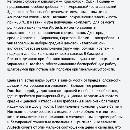
Регионы с суровым климатом — Красноярск, Омск, Тюмень —
предъявляют особые требования к морозостойкости запчастей.
Здесь востребованы обогреваемые элементы автоматики
AN‑motors
и уплотнители
Hormann
, сохраняющие эластичность
при −30 °C. В Казани и Уфе популярны комплекты для ремонта
роликовых механизмов
Alutech
: их легко заменить
самостоятельно, не привлекая специалистов. Для городов
средней полосы — Воронежа, Саратова, Перми — востребованы
универсальные наборы средней ценовой категории: они
включают базовые компоненты (пружины, ролики, крепёж) и
подходят для большинства типовых систем. В Самаре и
Волгограде часто приобретают запасные пульты дистанционного
управления
Doorhan
, обеспечивающие бесперебойную работу
шлагбаумов при потере или поломке оригинальных устройств.
Цена запчастей варьируется в зависимости от бренда, сложности
детали и материалов изготовления. Бюджетные решения
Doorhan
подойдут для частных гаражей и небольших объектов,
где не требуется расширенный функционал. Модели
AN‑motors
средней ценовой категории востребованы в регионах благодаря
надёжности и доступности. Премиальные комплектующие
Came
и
Hormann
ориентированы на коммерческие объекты и элитные
жилые комплексы: они отличаются увеличенным ресурсом работы
и безупречной точностью исполнения. Оригинальные запчасти
Alutech
сочетают оптимальное соотношение цены и качества, что