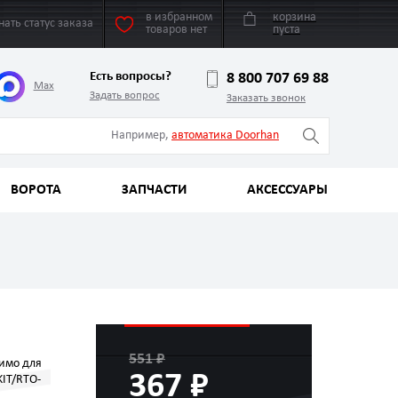
в избранном
корзина
нать статус заказа
товаров нет
пуста
Есть вопросы?
8 800 707 69 88
Max
Задать вопрос
Заказать звонок
Например,
автоматика Doorhan
ВОРОТА
ЗАПЧАСТИ
АКСЕССУАРЫ
551 ₽
имо для
367 ₽
IT/RTO-