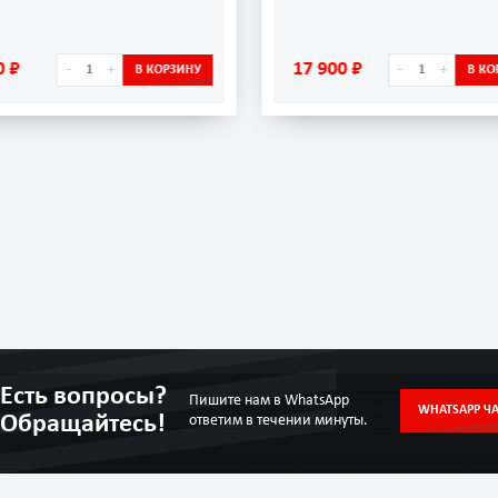
0 ₽
17 900 ₽
-
+
-
+
В КОРЗИНУ
В КО
Есть вопросы?
Пишите нам в WhatsApp
WHATSAPP ЧА
Обращайтесь!
ответим в течении минуты.