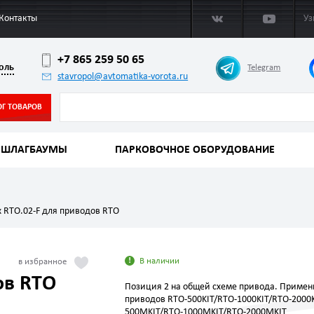
Контакты
Уз
+7 865 259 50 65
оль
Telegram
stavropol@avtomatika-vorota.ru
ОГ ТОВАРОВ
ШЛАГБАУМЫ
ПАРКОВОЧНОЕ ОБОРУДОВАНИЕ
 RTO.02-F для приводов RTО
В наличии
ов RTО
Позиция 2 на общей схеме привода. Примен
приводов RTО-500KIT/RTО-1000KIT/RTО-2000K
500MKIT/RTO-1000MKIT/RTO-2000MKIT