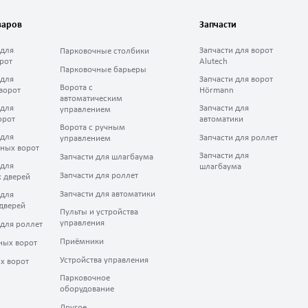
варов
Запчасти
 для
Запчасти для ворот
Парковочные столбики
рот
Alutech
Парковочные барьеры
 для
Запчасти для ворот
Ворота с
ворот
Hörmann
автоматическим
 для
Запчасти для
управлением
орот
автоматики
Ворота с ручным
 для
Запчасти для роллет
управлением
ных ворот
Запчасти для
Запчасти для шлагбаума
 для
шлагбаума
Запчасти для роллет
 дверей
Запчасти для автоматики
 для
дверей
Пульты и устройства
управления
 для роллет
Приёмники
ных ворот
Устройства управления
х ворот
Парковочное
оборудование
Другое