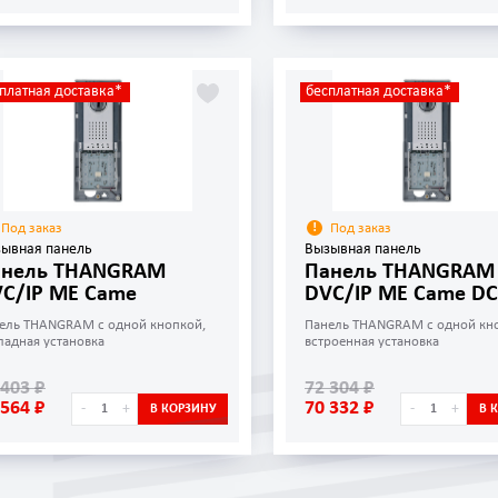
платная доставка*
бесплатная доставка*
Под заказ
Под заказ
ывная панель
Вызывная панель
анель THANGRAM
Панель THANGRAM
C/IP ME Came
DVC/IP ME Came DC
ель THANGRAM с одной кнопкой,
Панель THANGRAM с одной кн
ладная установка
встроенная установка
 403 ₽
72 304 ₽
 564 ₽
70 332 ₽
-
+
-
+
В КОРЗИНУ
В 