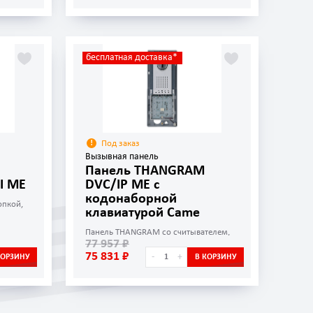
бесплатная доставка*
Под заказ
Вызывная панель
Панель THANGRAM
I ME
DVC/IP ME с
кодонаборной
опкой,
клавиатурой Came
Панель THANGRAM со считывателем,
77 957 ₽
кодонаборной клавиатурой и
информационным дисплеем
75 831 ₽
-
+
КОРЗИНУ
В КОРЗИНУ