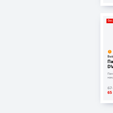
бес
Выз
П
DV
Пан
нак
67
65