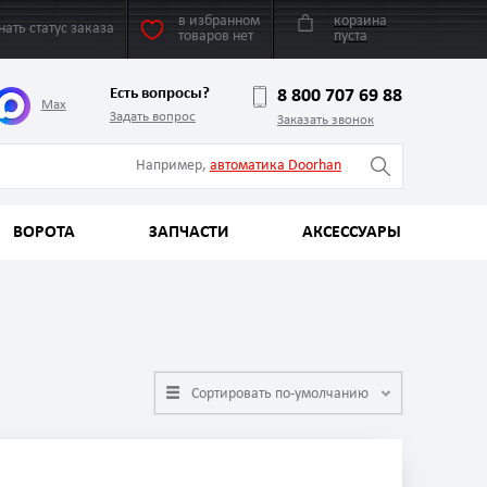
в избранном
корзина
нать статус заказа
товаров нет
пуста
Есть вопросы?
8 800 707 69 88
Max
Задать вопрос
Заказать звонок
Например,
автоматика Doorhan
ВОРОТА
ЗАПЧАСТИ
АКСЕССУАРЫ
Сортировать по-умолчанию