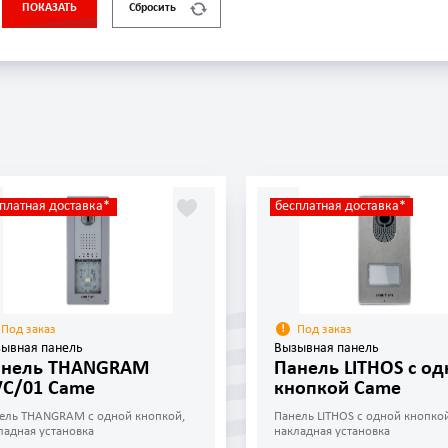
ПОКАЗАТЬ
Сбросить
платная доставка*
бесплатная доставка*
Под заказ
Под заказ
ывная панель
Вызывная панель
анель THANGRAM
Панель LITHOS с од
C/01 Came
кнопкой Came
ель THANGRAM с одной кнопкой,
Панель LITHOS с одной кнопкой
ладная установка
накладная установка