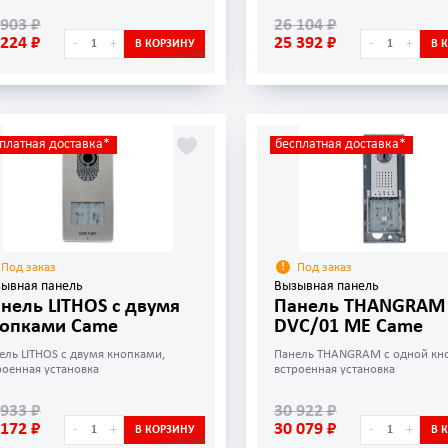
 903 ₽
26 104 ₽
 224 ₽
25 392 ₽
-
+
-
+
В КОРЗИНУ
В 
платная доставка*
бесплатная доставка*
Под заказ
Под заказ
ывная панель
Вызывная панель
нель LITHOS с двумя
Панель THANGRAM
опками Came
DVC/01 ME Came
ель LITHOS с двумя кнопками,
Панель THANGRAM с одной кн
роенная установка
встроенная установка
 933 ₽
30 922 ₽
 172 ₽
30 079 ₽
-
+
-
+
В КОРЗИНУ
В 