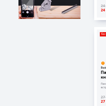
24
24
бес
Выз
Па
кн
Пан
вст
27
27