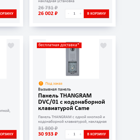
накладная установка
26 731 ₽
26 002 ₽
-
+
КОРЗИНУ
В КОРЗИНУ
бесплатная доставка*
Под заказ
Вызывная панель
Панель THANGRAM
DVC/01 с кодонаборной
клавиатурой Came
опкой,
Панель THANGRAM с одной кнопкой и
кодонаборной клавиатурой, накладная
установка
31 800 ₽
30 933 ₽
-
+
КОРЗИНУ
В КОРЗИНУ