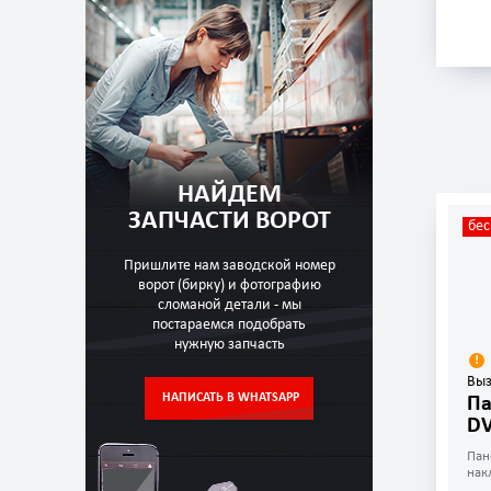
НАЙДЕМ
ЗАПЧАСТИ ВОРОТ
бес
Пришлите нам заводской номер
ворот (бирку) и фотографию
сломаной детали - мы
постараемся подобрать
нужную запчасть
Выз
НАПИСАТЬ В WHATSAPP
П
DV
Пан
нак