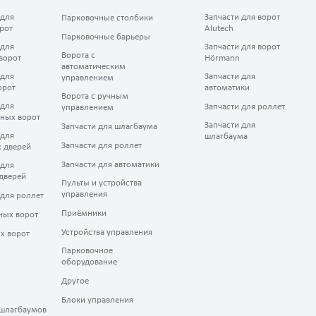
 для
Запчасти для ворот
Парковочные столбики
рот
Alutech
Парковочные барьеры
 для
Запчасти для ворот
Ворота с
ворот
Hörmann
автоматическим
 для
Запчасти для
управлением
орот
автоматики
Ворота с ручным
 для
Запчасти для роллет
управлением
ных ворот
Запчасти для
Запчасти для шлагбаума
 для
шлагбаума
Запчасти для роллет
 дверей
Запчасти для автоматики
 для
дверей
Пульты и устройства
управления
 для роллет
Приёмники
ных ворот
Устройства управления
х ворот
Парковочное
оборудование
Другое
Блоки управления
шлагбаумов