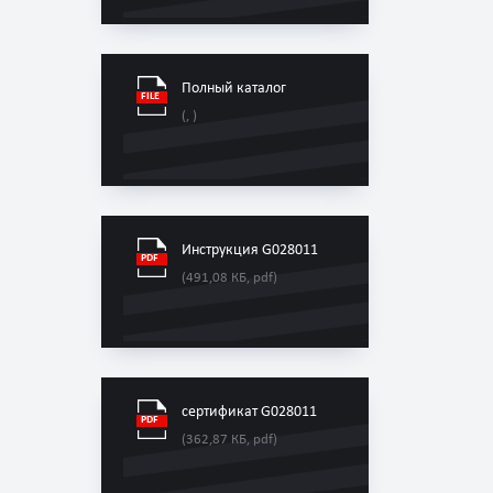
Полный каталог
(, )
Инструкция G028011
(491,08 КБ, pdf)
сертификат G028011
(362,87 КБ, pdf)